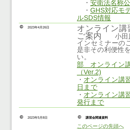
・
安衛法名称
・
GHS対応モ
ルSDS情報
オンライン講
2023年4月26日
ご案内
小田原
インセミナー
是非その利便性
い
部 オンライン
（Ver.2)
・
オンライン講
日まで
・
オンライン講
発行まで
2023年5月8日
講習会関連資料
このページの先頭へ