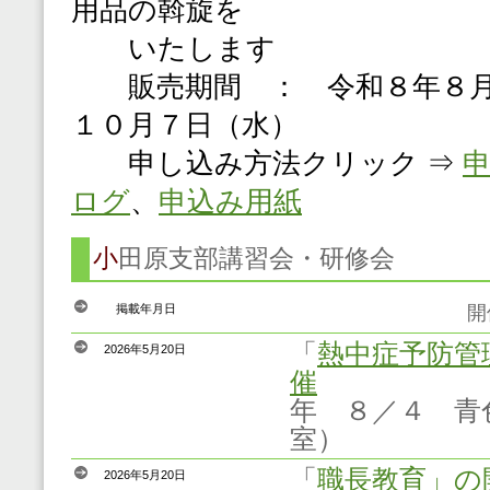
用品の斡旋を
いたします
販売期間 ： 令和８年８月
１０月７日（水）
申し込み方法クリック ⇒
ログ
、
申込み用紙
小
田原支部講習会・研修会
掲載年月日
開催講習会
「
熱中症予防管
2026年5月20日
催
年 ８／４ 青
室）
「
職長教育」の
2026年5月20日