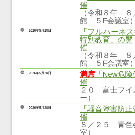
催
（
令和８年 ８
館 ５F会議室
「フルハーネス
2026年5月20日
特別教育」の開
催
（
令和８年 ８
館 ５F会議室
満席
「New危
2026年5月20日
催
２０ 富士フイ
ー）
「騒音障害防止
2026年5月20日
催
８／２５ 青色
室）