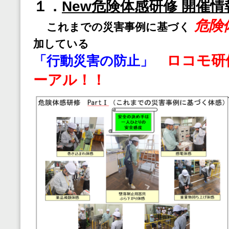
１．
New危険体感研修 開催情
危険
これまでの災害事例に基づく
加している
ロコモ研
「行動災害の防止」
ーアル！！