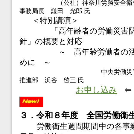
（公社）神奈川労務安全衛生協
事務局長 鎌田 光郎 氏
＜特別講演＞
「高年齢者の労働災害防
針」の概要と対応
～ 高年齢労働者の活躍
めに ～
中央労働災害防止協会
推進部 浜谷 啓三 氏
お申し込み
⇐
３．
令和８年度 全国労働衛
労働衛生週間期間中の各事