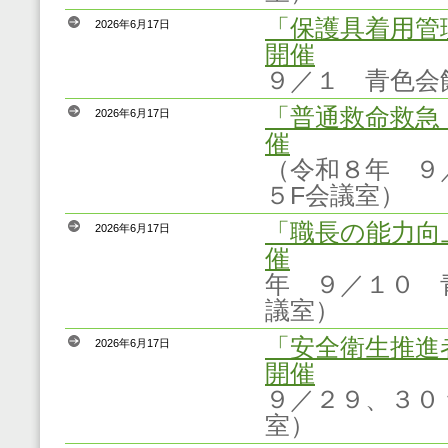
「保護具着用管
2026年6月17日
開催
９／１ 青色会
「普通救命救急
2026年6月17日
催
（
令和８年 
５F会議室）
「職長の能力向
2026年6月17日
催
年 ９／１０ 
議室）
「安全衛生推進
2026年6月17日
開催
９／２９、３０
室）