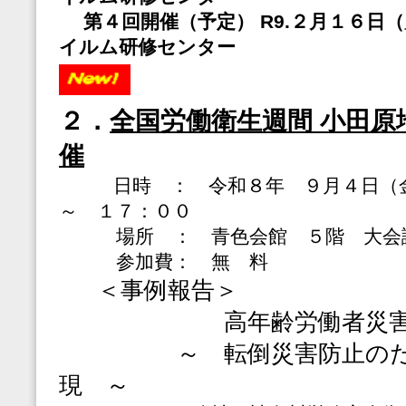
第４回開催（予定） R9.２月１６日
イルム研修センター
２．
全国労働衛生週間 小田原
催
日時 ： 令和８年 ９月４日
～ １７：００
場所 ： 青色会館 ５階 大会
参加費： 無 料
＜事例報告＞
高年齢労働者災害防
～ 転倒災害防止のため
現 ～