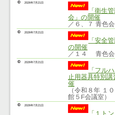
2026年7月21日
「衛生管
会」の開催
／６、７ 青色
2026年7月21日
「安全管
の開催
／１４ 青色会
2026年7月21日
「フルハ
止用器具特別講
催
（
令和８年 １
館５F会議室）
2026年7月21日
「１トン