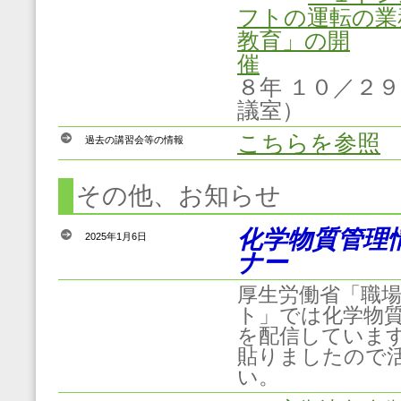
フトの運転の業
教育」の開
催
８年 １０／２
議室）
こちらを参照
過去の講習会等の情報
その他、お知らせ
化学物質管理
2025年1月6日
ナー
厚生労働省「職
ト」では化学物
を配信していま
貼りましたので
い