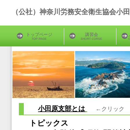
（公社）神奈川労務安全衛生協会小田
トップページ
講習会
TOP PAGE
SHORT CORSE
G
小田原支部とは
←クリック
トピックス